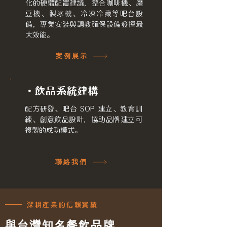
化的硬體配置建議，整合咖啡機、磨
豆機、製冰機、冷凍冷藏等吧台設
備，專業安裝與調教確保設備發揮最
大效能。
案例展示
・飲品系統建構
配方研發、吧台 SOP 建立、教育訓
練、創意飲品設計，協助品牌建立可
複製的成功模式。
聯絡我們
深耕產業的信賴實績
與台灣知名餐飲品牌