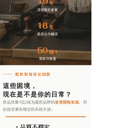
19
年
深耕餐飲產業
18
年
最長合作關係
50
噸＋
累積供應量
餐飲現場常見問題
這些困境，
​現在是不是你的日常？
飲品其實可以成為餐飲品牌的
重要營收來源
，但
前提是要有穩定的系統支撐。
・品質不穩定