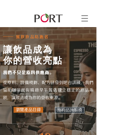
餐飲飲品陪跑者
讓飲品成為
你的營收亮點
我們不只是原料供應商。
從原料、設備規劃、配方研發到吧台訓練，我們
協助咖啡館與精緻早午餐店
建立穩定的飲品系
統，讓飲品成為你的營收來源。
瀏覽產品目錄
預約諮詢服務