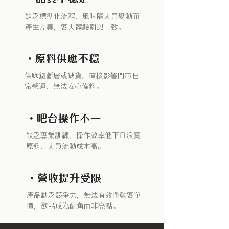
缺乏標準化流程，風味隨人員變動而
產生差異，客人體驗難以一致。
・原料供應不穩
供應鏈斷層或缺貨，直接影響門市日
常營運，無法安心備料。
・吧台操作不一
缺乏專業訓練，操作效率低下且浪費
原料，人員流動成本高。
・營收提升受限
產品缺乏競爭力，無法有效帶動客單
價，飲品成為配角而非亮點。