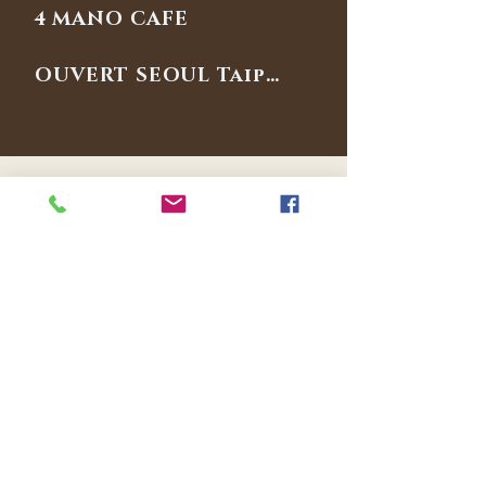
4 MANO CAFE
OUVERT SEOUL Taipei
​合作流程
從第一次試飲開始，
我們就成為夥伴
訪談
01
了解你的品牌定位、受眾
與現有
飲品問題。
展示
02