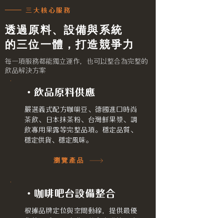
三大核心服務
透過原料、設備與系統
的三位一體，打造競爭力
每一項服務都能獨立運作，也可以整合為完整的
飲品解決方案
・飲品原料供應
嚴選義式配方咖啡豆、德國進口時尚
茶飲、日本抹茶粉、台灣鮮果漿、調
飲專用果露等完整品項。穩定品質、
穩定供貨、穩定風味。
瀏覽產品
・咖啡吧台設備整合
根據品牌定位與空間動線，提供最優