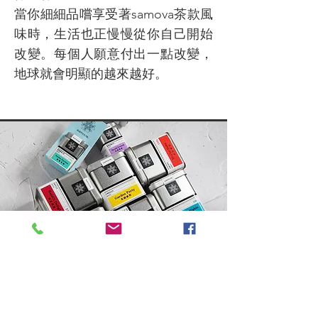
當你細細品嚐享受著samova茶款風
味時，生活也正慢慢從你自己開始
改變。每個人願意付出一點改變，
地球就會明顯的越來越好。
​最永續的包材－馬口鐵