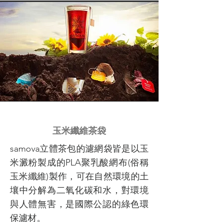
玉米纖維茶袋
samova立體茶包的濾網袋皆是以玉
米澱粉製成的PLA聚乳酸網布(俗稱
玉米纖維)製作，可在自然環境的土
壤中分解為二氧化碳和水，對環境
與人體無害，是國際公認的綠色環
保濾材。