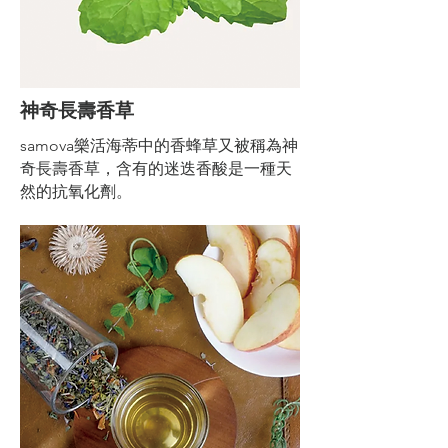
神奇長壽香草
samova樂活海蒂中的香蜂草又被稱為神
奇長壽香草，含有的迷迭香酸是一種天
然的抗氧化劑。