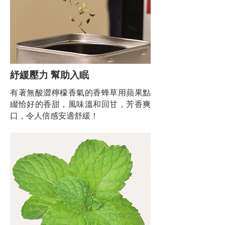
紓緩壓力 幫助入眠
有著無酸澀檸檬香氣的香蜂草用蘋果點
綴恰好的香甜，風味溫和回甘，芳香爽
口，令人倍感安適舒緩！