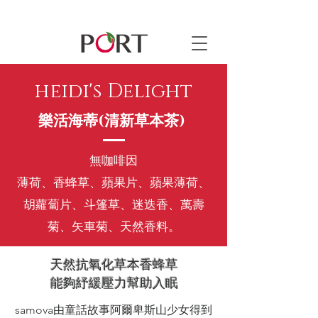
heidi's Delight
樂活海蒂(清新草本茶)
無咖啡因
薄荷、香蜂草、蘋果片、蘋果薄荷、
胡蘿蔔片、斗篷草、迷迭香、萬壽
菊、矢車菊、天然香料。
天然抗氧化草本香蜂草
​能夠紓緩壓力幫助入眠
samova由童話故事阿爾卑斯山少女得到